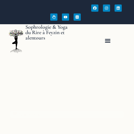
Sophrologie & Yoga
du Rire à Feyzin et
alentours
Yoga Du Rire
Sophrologie
Respirer,
ressentir, se